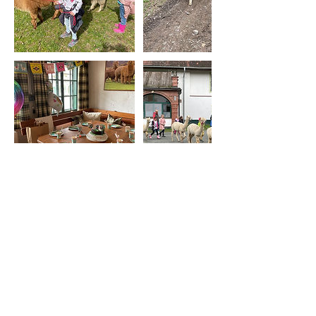
Umbuchung & Kündigung
Leider haben wir keinen Einfluss auf das
Wetter! Grundsätzlich finden die
Erlebnisse bei jeder Witterung statt - es
gibt kein schlechtes Wetter, nur
schlechte Kleidung! Sollte es jedoch