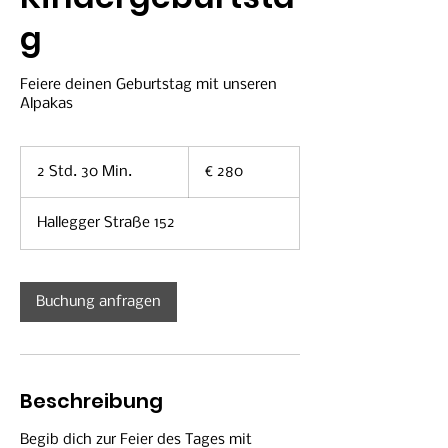
g
Feiere deinen Geburtstag mit unseren
Alpakas
280
Euro
2 Std. 30 Min.
2
€ 280
S
t
Hallegger Straße 152
d
.
3
0
Buchung anfragen
M
i
n
.
Beschreibung
Begib dich zur Feier des Tages mit