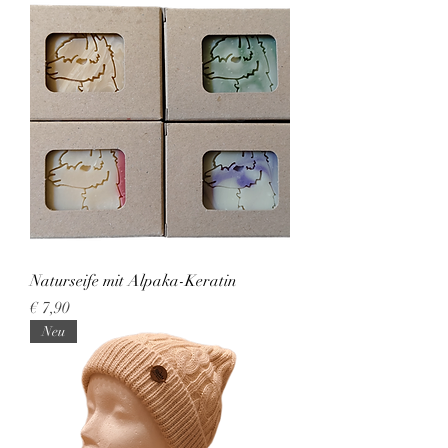
Naturseife mit Alpaka-Keratin
Preis
€ 7,90
Neu