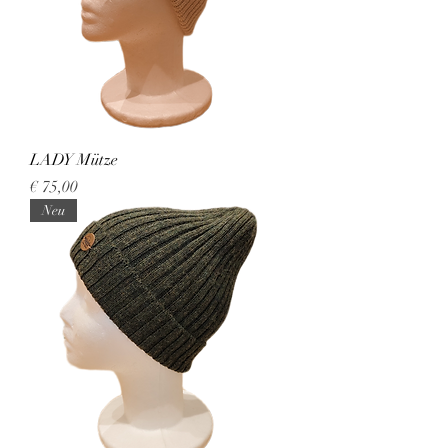
LADY Mütze
Preis
€ 75,00
Neu