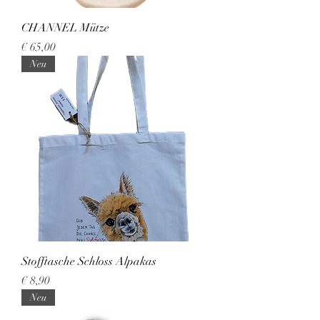
CHANNEL Mütze
Preis
€ 65,00
Neu
Stofftasche Schloss Alpakas
Preis
€ 8,90
Neu