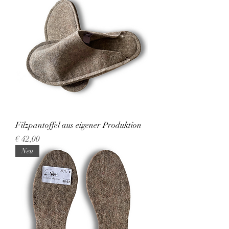
Filzpantoffel aus eigener Produktion
Preis
€ 42,00
Neu